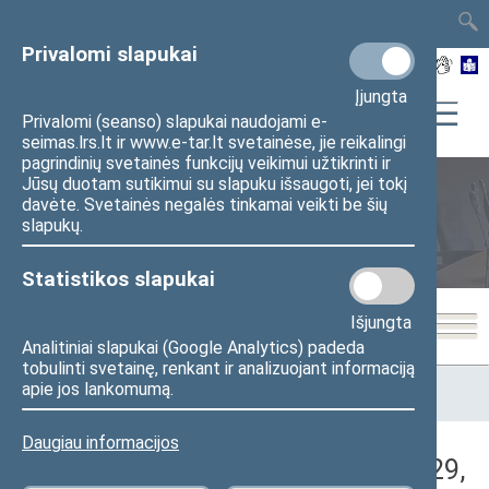
TAIS
TAR
LT
I
EN
Privalomi slapukai
Įjungta
Privalomi (seanso) slapukai naudojami e-
seimas.lrs.lt ir www.e-tar.lt svetainėse, jie reikalingi
pagrindinių svetainės funkcijų veikimui užtikrinti ir
Jūsų duotam sutikimui su slapuku išsaugoti, jei tokį
davėte. Svetainės negalės tinkamai veikti be šių
Seimo posėdžiai
slapukų.
Statistikos slapukai
Išjungta
Analitiniai slapukai (Google Analytics) padeda
tobulinti svetainę, renkant ir analizuojant informaciją
Pradžia
>
Seimo posėdžiai
>
Kadencijos
>
2020–2024 metų
apie jos lankomumą.
kadencija
>
5 eilinė
>
2022-09-29
>
Vakarinis posėdis
Daugiau informacijos
Darbotvarkės klausimas (2022-09-29,