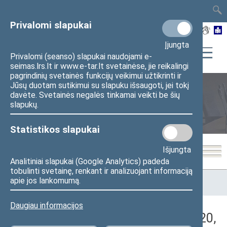
TAIS
TAR
LT
I
EN
Privalomi slapukai
Įjungta
Privalomi (seanso) slapukai naudojami e-
seimas.lrs.lt ir www.e-tar.lt svetainėse, jie reikalingi
pagrindinių svetainės funkcijų veikimui užtikrinti ir
Jūsų duotam sutikimui su slapuku išsaugoti, jei tokį
davėte. Svetainės negalės tinkamai veikti be šių
Seimo posėdžiai
slapukų.
Statistikos slapukai
Išjungta
Analitiniai slapukai (Google Analytics) padeda
tobulinti svetainę, renkant ir analizuojant informaciją
Pradžia
>
Seimo posėdžiai
>
Kadencijos
>
2020–2024 metų
apie jos lankomumą.
kadencija
>
6 eilinė
>
2023-06-20
>
Vakarinis posėdis
Daugiau informacijos
Darbotvarkės klausimas (2023-06-20,