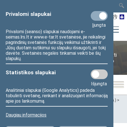
TAIS
TAR
LT
I
EN
Privalomi slapukai
Įjungta
Privalomi (seanso) slapukai naudojami e-
seimas.lrs.lt ir www.e-tar.lt svetainėse, jie reikalingi
pagrindinių svetainės funkcijų veikimui užtikrinti ir
Jūsų duotam sutikimui su slapuku išsaugoti, jei tokį
Laikinoji tyrimo komisija dėl sutikimo Lietuvos
davėte. Svetainės negalės tinkamai veikti be šių
Respublikos Seimo narį Mantą Adomėną patraukti
slapukų.
baudžiamojon atsakomybėn ar kitaip suvaržyti jo
laisvę (I)
Statistikos slapukai
Išjungta
Analitiniai slapukai (Google Analytics) padeda
tobulinti svetainę, renkant ir analizuojant informaciją
Pradžia
>
Ankstesnės kadencijos
>
XII Seimas (2016–2020 m.)
>
apie jos lankomumą.
Komitetai ir komisijos
>
Laikinoji tyrimo komisija dėl sutikimo
Lietuvos Respublikos Seimo narį Mantą Adomėną patraukti
baudžiamojon atsakomybėn ar kitaip suvaržyti jo laisvę (I)
>
Daugiau informacijos
Darbotvarkės