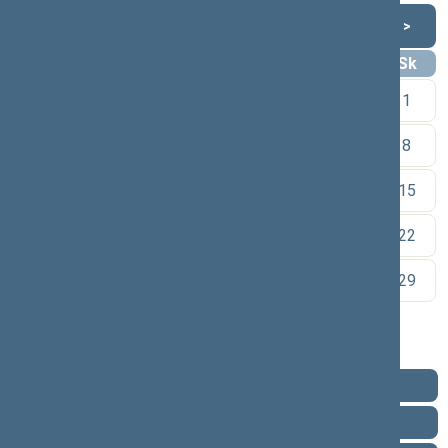
Lapkritis 2020
<
>
Pr
An
Tr
Kt
Pn
Št
Sk
1
2
3
4
5
6
7
8
9
10
11
12
13
14
15
16
17
18
19
20
21
22
23
24
25
26
27
28
29
30
Pareigos
Veikla