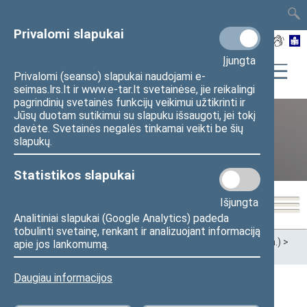
TAIS
TAR
LT
I
EN
Privalomi slapukai
Įjungta
Privalomi (seanso) slapukai naudojami e-
seimas.lrs.lt ir www.e-tar.lt svetainėse, jie reikalingi
pagrindinių svetainės funkcijų veikimui užtikrinti ir
Jūsų duotam sutikimui su slapuku išsaugoti, jei tokį
davėte. Svetainės negalės tinkamai veikti be šių
XII Seimas (2016–2020 m.)
slapukų.
Statistikos slapukai
Išjungta
Analitiniai slapukai (Google Analytics) padeda
tobulinti svetainę, renkant ir analizuojant informaciją
Pradžia
>
Ankstesnės kadencijos
>
XII Seimas (2016–2020 m.)
>
apie jos lankomumą.
Seimo nariai
Daugiau informacijos
Visi
A
Ą
B
Č
D
G
H
I
J
K
L
M
N
O