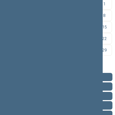
1
2
3
4
5
6
7
8
9
10
11
12
13
14
15
16
17
18
19
20
21
22
23
24
25
26
27
28
29
30
Pareigos
Veikla
Pranešimai žiniasklaidai
Ataskaitos
Biografija