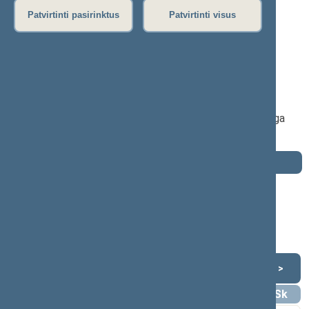
P
R
S
Š
T
U
V
Z
Ž
Patvirtinti pasirinktus
Patvirtinti visus
Petras Nevulis
2016–2020 m. kadencija
Seimo narys nuo 2016-11-14
iki 2020-11-13
Iškėlė: Lietuvos valstiečių ir žaliųjų sąjunga
Išrinktas: Pagal sąrašą
Darbotvarkė
2020 m. lapkričio 13 d.
Šią dieną darbotvarkės nėra
Lapkritis 2020
<
>
Pr
An
Tr
Kt
Pn
Št
Sk