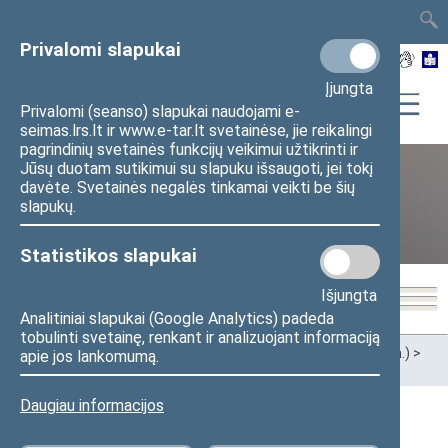
TAIS
TAR
LT
I
EN
Privalomi slapukai
Įjungta
Privalomi (seanso) slapukai naudojami e-
seimas.lrs.lt ir www.e-tar.lt svetainėse, jie reikalingi
pagrindinių svetainės funkcijų veikimui užtikrinti ir
Jūsų duotam sutikimui su slapuku išsaugoti, jei tokį
davėte. Svetainės negalės tinkamai veikti be šių
XII Seimas (2016–2020 m.)
slapukų.
Statistikos slapukai
Išjungta
Analitiniai slapukai (Google Analytics) padeda
tobulinti svetainę, renkant ir analizuojant informaciją
Pradžia
>
Ankstesnės kadencijos
>
XII Seimas (2016–2020 m.)
>
apie jos lankomumą.
Seimo nariai
Daugiau informacijos
Visi
A
Ą
B
Č
D
G
H
I
J
K
L
M
N
O