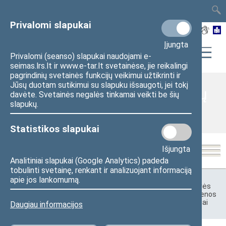
TAIS
TAR
LT
I
EN
Privalomi slapukai
Įjungta
Privalomi (seanso) slapukai naudojami e-
seimas.lrs.lt ir www.e-tar.lt svetainėse, jie reikalingi
pagrindinių svetainės funkcijų veikimui užtikrinti ir
Jūsų duotam sutikimui su slapuku išsaugoti, jei tokį
Valstybės švenčių ir atmintinų
davėte. Svetainės negalės tinkamai veikti be šių
slapukų.
dienų renginiai
Statistikos slapukai
Išjungta
Analitiniai slapukai (Google Analytics) padeda
tobulinti svetainę, renkant ir analizuojant informaciją
Pradžia
>
Visuomenei ir žiniasklaidai
>
Valstybės švenčių ir
apie jos lankomumą.
atmintinų dienų renginiai
>
Ankstesni Sausio 13-osios – Laisvės
gynėjų dienos minėjimo renginiai
>
2014 m. Laisvės gynėjų dienos
minėjimo renginiai
>
2014 m. Laisvės gynėjų dienos pranešimai
Daugiau informacijos
žiniasklaidai