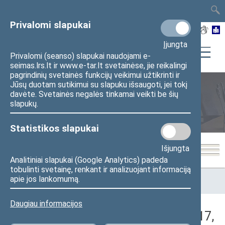
TAIS
TAR
LT
I
EN
Privalomi slapukai
Įjungta
Privalomi (seanso) slapukai naudojami e-
seimas.lrs.lt ir www.e-tar.lt svetainėse, jie reikalingi
pagrindinių svetainės funkcijų veikimui užtikrinti ir
Jūsų duotam sutikimui su slapuku išsaugoti, jei tokį
davėte. Svetainės negalės tinkamai veikti be šių
Seimo posėdžiai
slapukų.
Statistikos slapukai
Išjungta
Analitiniai slapukai (Google Analytics) padeda
tobulinti svetainę, renkant ir analizuojant informaciją
Pradžia
>
Seimo posėdžiai
>
Kadencijos
>
2020–2024 metų
apie jos lankomumą.
kadencija
>
4 eilinė
>
2022-03-17
>
Vakarinis posėdis
Daugiau informacijos
Darbotvarkės klausimas (2022-03-17,