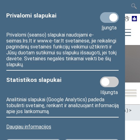
TAIS
TAR
LT
I
EN
Privalomi slapukai
Įjungta
Privalomi (seanso) slapukai naudojami e-
seimas.lrs.lt ir www.e-tar.lt svetainėse, jie reikalingi
pagrindinių svetainės funkcijų veikimui užtikrinti ir
Jūsų duotam sutikimui su slapuku išsaugoti, jei tokį
davėte. Svetainės negalės tinkamai veikti be šių
XII Seimas (2016–2020 m.)
slapukų.
Statistikos slapukai
Išjungta
Analitiniai slapukai (Google Analytics) padeda
tobulinti svetainę, renkant ir analizuojant informaciją
Pradžia
>
Ankstesnės kadencijos
>
XII Seimas (2016–2020 m.)
>
apie jos lankomumą.
Seimo nariai
Daugiau informacijos
Visi
A
Ą
B
Č
D
G
H
I
J
K
L
M
N
O