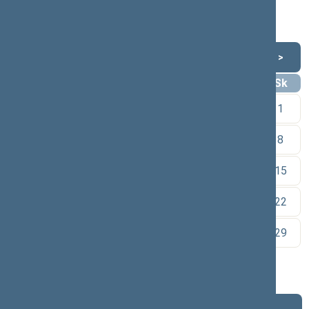
Šią dieną darbotvarkės nėra
Lapkritis 2020
<
>
Pr
An
Tr
Kt
Pn
Št
Sk
1
2
3
4
5
6
7
8
9
10
11
12
13
14
15
16
17
18
19
20
21
22
23
24
25
26
27
28
29
30
Pareigos