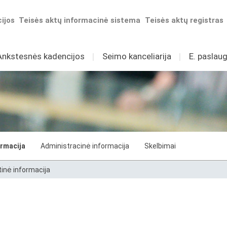
ijos
Teisės aktų informacinė sistema
Teisės aktų registras
Ankstesnės kadencijos
I
Seimo kanceliarija
I
E. paslaug
ormacija
Administracinė informacija
Skelbimai
tinė informacija