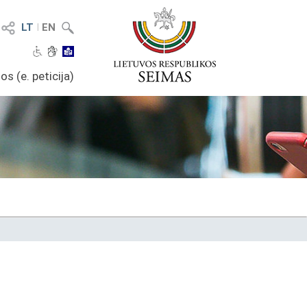
LT
I
EN
os (e. peticija)