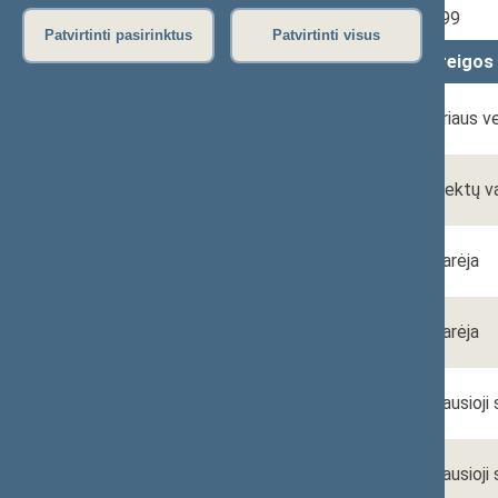
El. p.
info@e-tar.lt
Tel.
(0 5) 209 6999
Patvirtinti pasirinktus
Patvirtinti visus
Vardas, Pavardė
Pareigos
Auksė
Skyriaus v
RUEBENS
Gediminas
Projektų 
DAGYS
Vilija
Patarėja
TAMALIŪNIENĖ
Virmantė
Patarėja
VOINILKO
Laura
Vyriausioji
DINDIENĖ
Aistė
Vyriausioji
GRUNDAITĖ