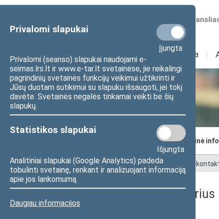
Numatomos transliac
Privalomi slapukai
Įjungta
Sudėtis
I
Veikla
I
Privalomi (seanso) slapukai naudojami e-
seimas.lrs.lt ir www.e-tar.lt svetainėse, jie reikalingi
pagrindinių svetainės funkcijų veikimui užtikrinti ir
Jūsų duotam sutikimui su slapuku išsaugoti, jei tokį
Seimo kanceliarija
davėte. Svetainės negalės tinkamai veikti be šių
slapukų.
Statistikos slapukai
Seimo kancleris
Struktūra ir kontaktinė inf
Išjungta
Analitiniai slapukai (Google Analytics) padeda
Pradžia
>
Seimo kanceliarija
>
Struktūra ir kontak
tobulinti svetainę, renkant ir analizuojant informaciją
apie jos lankomumą.
Teisės aktų registro skyrius
Daugiau informacijos
Funkcijos