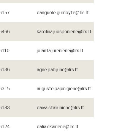
danguole.gumbyte@lrs.lt
 6157
karolina.juosponiene@lrs.lt
 6466
jolanta.jureniene@lrs.lt
 6110
agne.pabijune@lrs.lt
 6136
auguste.papinigiene@lrs.lt
 6315
daiva.staliuniene@lrs.lt
 6183
dalia.skairiene@lrs.lt
 6124