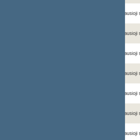
Danguolė
Vyriausioji
GUMBYTĖ
Karolina
Vyriausioji
JUOSPONIENĖ
Jolanta
Vyriausioji
JŪRĖNIENĖ
Agnė
Vyriausioji
PABIJŪNĖ
Augustė
Vyriausioji
PAPINIGIENĖ
Daiva
Vyriausioji
STALIŪNIENĖ
Dalia
Vyriausioji
ŠAULYTĖ SKAIRIENĖ