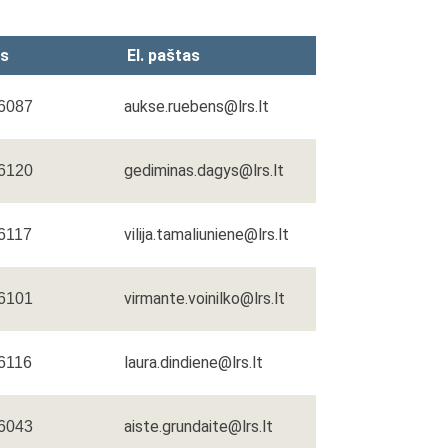
as
El. paštas
aukse.ruebens@lrs.lt
 6087
gediminas.dagys@lrs.lt
 6120
vilija.tamaliuniene@lrs.lt
 6117
virmante.voinilko@lrs.lt
 6101
laura.dindiene@lrs.lt
 6116
aiste.grundaite@lrs.lt
 6043