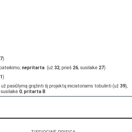
7
)
 pateikimo;
nepritarta
(už
32
, prieš
26
, susilaikė
27
)
1
)
 už pasiūlymą grąžinti šį projektą iniciatoriams tobulinti (už
39
),
, susilaikė
0
;
pritarta B