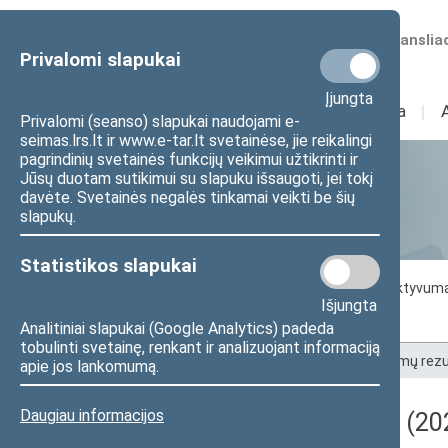
Numatomos transliac
Privalomi slapukai
Įjungta
Sudėtis
I
Veikla
I
Privalomi (seanso) slapukai naudojami e-
seimas.lrs.lt ir www.e-tar.lt svetainėse, jie reikalingi
pagrindinių svetainės funkcijų veikimui užtikrinti ir
Jūsų duotam sutikimui su slapuku išsaugoti, jei tokį
Statistika
davėte. Svetainės negalės tinkamai veikti be šių
slapukų.
Statistikos slapukai
Seimo darbo statistika
Seimo narių aktyvum
Išjungta
Seimo narių balsavimų rezultatai
Analitiniai slapukai (Google Analytics) padeda
tobulinti svetainę, renkant ir analizuojant informaciją
Pradžia
>
Statistika
>
Seimo narių balsavimų rezu
apie jos lankomumą.
Daugiau informacijos
Darbotvarkės klausimas (202