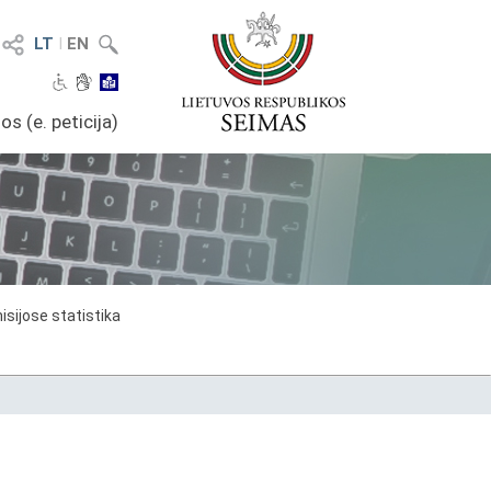
LT
I
EN
os (e. peticija)
sijose statistika