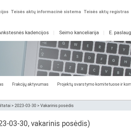
ijos
Teisės aktų informacinė sistema
Teisės aktų registras
Ankstesnės kadencijos
I
Seimo kanceliarija
I
E. paslaug
as
Frakcijų aktyvumas
Projektų svarstymo komitetuose ir komi
ltatai
>
2023-03-30
>
Vakarinis posėdis
3-03-30, vakarinis posėdis)