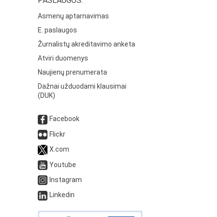
PASLAUGOS:
Asmenų aptarnavimas
E. paslaugos
Žurnalistų akreditavimo anketa
Atviri duomenys
Naujienų prenumerata
Dažnai užduodami klausimai
(DUK)
Facebook
Flickr
X.com
Youtube
Instagram
Linkedin