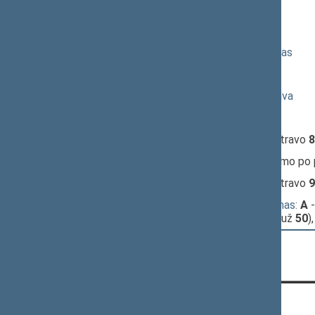
17:18:31
Kalbėjo
Vytautas Mitalas
17:20:00
Kalbėjo
Valius Ąžuolas
17:21:04
Kalbėjo
Valdemaras Valkiūnas
17:21:56
Kalbėjo
Ingrida Šimonytė
17:24:14
Kalbėjo
Algimantas Dumbrava
17:25:18
Kalbėjo
Mindaugas Lingė
17:27:09
Įvyko
registracija
(užsiregistravo
8
17:27:09
Įvyko
balsavimas
dėl pritarimo po
17:27:56
Įvyko
registracija
(užsiregistravo
9
17:27:56
Įvyko
alternatyvus balsavimas:
A
-
B
- už pasiūlymą jį atmesti (už
50
)