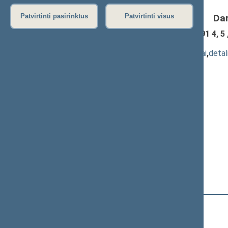
Da
Patvirtinti pasirinktus
Patvirtinti visus
Pensijų kaupimo įstatymo Nr. IX-1691 4, 5 ,
XIVP-2423)
; pateikimas
(
dokumento tekstas
,
susiję dokumentai
,
detal
Pranešėjas(-ai):
Jonas Jarutis
,
Eugenijus Jovaiša
,
Ligita Girskienė
,
Guoda Burokienė
,
Gintautas Kindurys
,
Robertas Šarknickas
,
Stasys Tumėnas
,
Aurelijus Veryga
,
Dainius Kepenis
,
Aušrinė Norkienė
17:16:22
Kalbėjo
Algirdas Sysas
17:16:33
Kalbėjo
Laima Nagienė