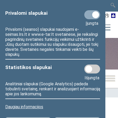
TAIS
TAR
LT
I
EN
Privalomi slapukai
Įjungta
Privalomi (seanso) slapukai naudojami e-
seimas.lrs.lt ir www.e-tar.lt svetainėse, jie reikalingi
pagrindinių svetainės funkcijų veikimui užtikrinti ir
Jūsų duotam sutikimui su slapuku išsaugoti, jei tokį
davėte. Svetainės negalės tinkamai veikti be šių
Parodos ir leidiniai
slapukų.
Statistikos slapukai
Išjungta
Analitiniai slapukai (Google Analytics) padeda
tobulinti svetainę, renkant ir analizuojant informaciją
Pradžia
>
Parodos ir leidiniai
>
Virtualios parodos
apie jos lankomumą.
Daugiau informacijos
Virtualios parodos