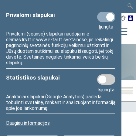
TAIS
TAR
LT
I
EN
Privalomi slapukai
Įjungta
Privalomi (seanso) slapukai naudojami e-
seimas.lrs.lt ir www.e-tar.lt svetainėse, jie reikalingi
pagrindinių svetainės funkcijų veikimui užtikrinti ir
Jūsų duotam sutikimui su slapuku išsaugoti, jei tokį
davėte. Svetainės negalės tinkamai veikti be šių
Statistika
slapukų.
Statistikos slapukai
Išjungta
Analitiniai slapukai (Google Analytics) padeda
tobulinti svetainę, renkant ir analizuojant informaciją
Pradžia
>
Statistika
>
Seimo narių balsavimų rezultatai
apie jos lankomumą.
Daugiau informacijos
Seimo narių balsavimų rezultatai