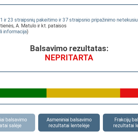
ir 23 straipsnių pakeitimo ir 37 straipsnio pripažinimo netekusiu
utienės, A. Matulo ir kt. pataisos
li informacija
)
Balsavimo rezultatas:
NEPRITARTA
ai balsavimo
Asmeniniai balsavimo
Frakcijų b
atai salėje
rezultatai lentelėje
rezultatai l