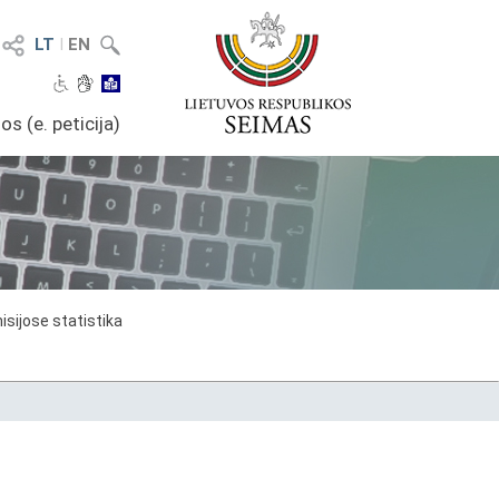
LT
I
EN
os (e. peticija)
sijose statistika