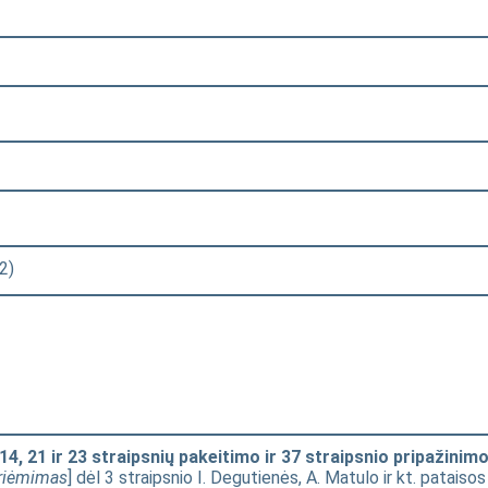
2)
4, 21 ir 23 straipsnių pakeitimo ir 37 straipsnio pripažinim
riėmimas
] dėl 3 straipsnio I. Degutienės, A. Matulo ir kt. pataisos