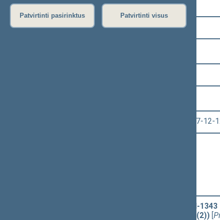
Pasirinkite kadenciją:
Patvirtinti pasirinktus
Patvirtinti visus
2016–2020 metų kadencija
Pasirinkite sesiją:
3 eilinė (2017-09-10 – 2018-01-13)
Pasirinkite posėdį:
Seimo vakarinis posėdis Nr. 131 (2017-12-1
Informacija apie posėdį:
Posėdžio eiga
Posėdžio darbotvarkė
Pasirinkite klausimą:
Sveikatos draudimo įstatymo Nr. I-1343 1
įstatymo projektas (Nr. XIIIP-1213(2))
[
P