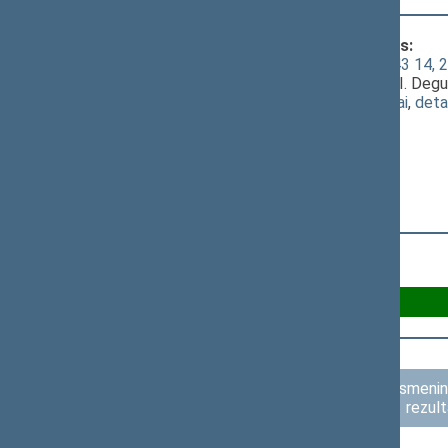
Klausimas, dėl kurio vyko balsavimas:
Sveikatos draudimo įstatymo Nr. I-1343 14, 21 
1213(2))
; [
priėmimas
]; dėl 3 straipsnio I. Deg
(
dokumento tekstas
,
susiję dokumentai
,
deta
Už 44
Asmenini
rezult