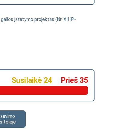
 galios įstatymo projektas (Nr. XIIIP-
Susilaikė 24
Prieš 35
alsavimo
entelėje