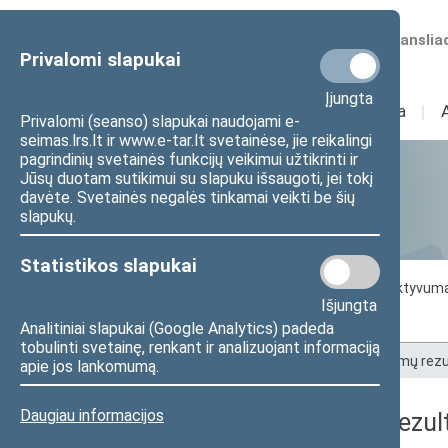
Numatomos transliac
Privalomi slapukai
Įjungta
Sudėtis
I
Veikla
I
Privalomi (seanso) slapukai naudojami e-
seimas.lrs.lt ir www.e-tar.lt svetainėse, jie reikalingi
pagrindinių svetainės funkcijų veikimui užtikrinti ir
Jūsų duotam sutikimui su slapuku išsaugoti, jei tokį
Statistika
davėte. Svetainės negalės tinkamai veikti be šių
slapukų.
Statistikos slapukai
Seimo darbo statistika
Seimo narių aktyvum
Išjungta
Seimo narių balsavimų rezultatai
Analitiniai slapukai (Google Analytics) padeda
tobulinti svetainę, renkant ir analizuojant informaciją
Pradžia
>
Statistika
>
Seimo narių balsavimų rezu
apie jos lankomumą.
Daugiau informacijos
Seimo narių balsavimų rezult