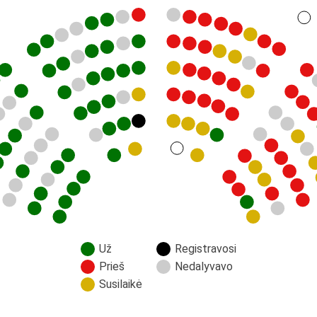
Už
Registravosi
Prieš
Nedalyvavo
Susilaikė