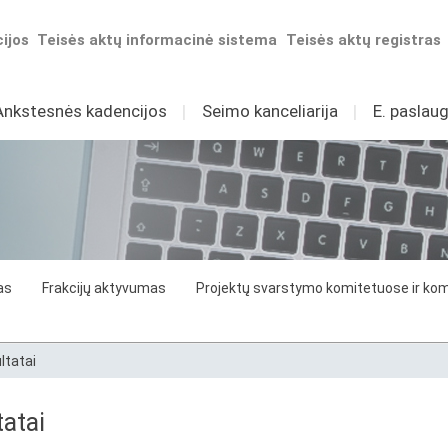
ijos
Teisės aktų informacinė sistema
Teisės aktų registras
Ankstesnės kadencijos
I
Seimo kanceliarija
I
E. paslaug
as
Frakcijų aktyvumas
Projektų svarstymo komitetuose ir komi
ltatai
atai