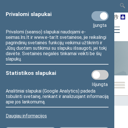
TAIS
TAR
LT
I
EN
Privalomi slapukai
Įjungta
Privalomi (seanso) slapukai naudojami e-
seimas.lrs.lt ir www.e-tar.lt svetainėse, jie reikalingi
pagrindinių svetainės funkcijų veikimui užtikrinti ir
Jūsų duotam sutikimui su slapuku išsaugoti, jei tokį
davėte. Svetainės negalės tinkamai veikti be šių
Statistika
slapukų.
Statistikos slapukai
Išjungta
Analitiniai slapukai (Google Analytics) padeda
tobulinti svetainę, renkant ir analizuojant informaciją
Pradžia
>
Statistika
>
Seimo narių balsavimų rezultatai
apie jos lankomumą.
Daugiau informacijos
Seimo narių balsavimų rezultatai