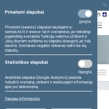
TAIS
TAR
LT
I
EN
Privalomi slapukai
Įjungta
Privalomi (seanso) slapukai naudojami e-
seimas.lrs.lt ir www.e-tar.lt svetainėse, jie reikalingi
pagrindinių svetainės funkcijų veikimui užtikrinti ir
Jūsų duotam sutikimui su slapuku išsaugoti, jei tokį
davėte. Svetainės negalės tinkamai veikti be šių
Statistika
slapukų.
Statistikos slapukai
Išjungta
Analitiniai slapukai (Google Analytics) padeda
tobulinti svetainę, renkant ir analizuojant informaciją
Pradžia
>
Statistika
>
Seimo narių balsavimų rezultatai
apie jos lankomumą.
Daugiau informacijos
Seimo narių balsavimų rezultatai