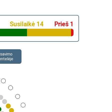
Susilaikė 14
Prieš 1
alsavimo
entelėje