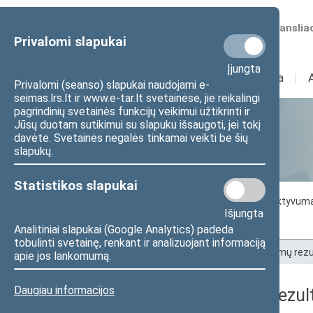
Numatomos transliac
Privalomi slapukai
Įjungta
Sudėtis
I
Veikla
I
Privalomi (seanso) slapukai naudojami e-
seimas.lrs.lt ir www.e-tar.lt svetainėse, jie reikalingi
pagrindinių svetainės funkcijų veikimui užtikrinti ir
Jūsų duotam sutikimui su slapuku išsaugoti, jei tokį
Statistika
davėte. Svetainės negalės tinkamai veikti be šių
slapukų.
Statistikos slapukai
Seimo darbo statistika
Seimo narių aktyvum
Išjungta
Seimo narių balsavimų rezultatai
Analitiniai slapukai (Google Analytics) padeda
tobulinti svetainę, renkant ir analizuojant informaciją
Pradžia
>
Statistika
>
Seimo narių balsavimų rezu
apie jos lankomumą.
Daugiau informacijos
Seimo narių balsavimų rezult