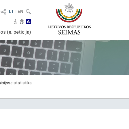
LT
I
EN
os (e. peticija)
sijose statistika