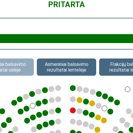
PRITARTA
ai balsavimo
Asmeniniai balsavimo
Frakcijų b
atai salėje
rezultatai lentelėje
rezultatai l