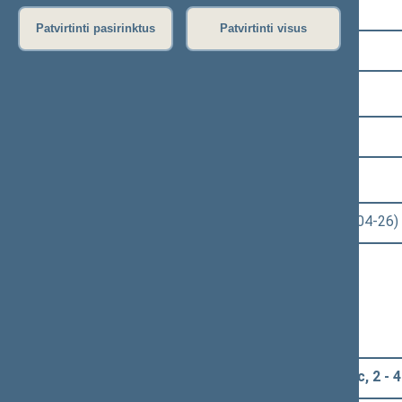
Pasirinkite kadenciją:
Patvirtinti pasirinktus
Patvirtinti visus
2008–2012 metų kadencija
Pasirinkite sesiją:
6 eilinė (2011-03-10 – 2011-06-30)
Pasirinkite posėdį:
Seimo rytinis posėdis Nr. 316 (2011-04-26)
Informacija apie posėdį:
Posėdžio eiga
Posėdžio darbotvarkė
Pasirinkite klausimą:
Klausimų grupė: 2 - 4a, 2 - 4b, 2 - 4c, 2 - 4d