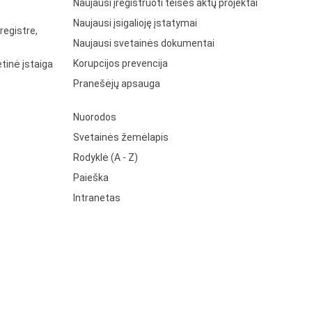
Naujausi įregistruoti teisės aktų projektai
Naujausi įsigalioję įstatymai
registre,
Naujausi svetainės dokumentai
Korupcijos prevencija
tinė įstaiga
Pranešėjų apsauga
Nuorodos
Svetainės žemėlapis
Rodyklė (A - Z)
Paieška
Intranetas