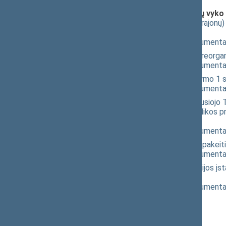
Klausimai (svarstyti kartu), dėl kurių vyko
Seimo NUTARIMO "Dėl miestų (rajonų) 
pritarimo po pateikimo
(
dokumento tekstas
,
susiję dokumenta
Miestų (rajonų) apylinkių teismų reo
(
dokumento tekstas
,
susiję dokumenta
Apylinkių teismų įsteigimo įstatymo 
(
dokumento tekstas
,
susiję dokumenta
Įstatymo "Dėl Lietuvos Aukščiausiojo Te
nustatymo bei Lietuvos Respublikos p
pritarimo po pateikimo
(
dokumento tekstas
,
susiję dokumenta
Teismų įstatymo 126 straipsnio pake
(
dokumento tekstas
,
susiję dokumenta
Nacionalinės teismų administracijos 
po pateikimo
(
dokumento tekstas
,
susiję dokumenta