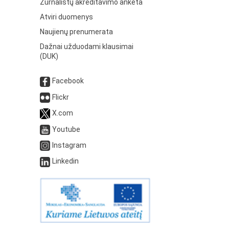
Žurnalistų akreditavimo anketa
Atviri duomenys
Naujienų prenumerata
Dažnai užduodami klausimai
(DUK)
Facebook
Flickr
X.com
Youtube
Instagram
Linkedin