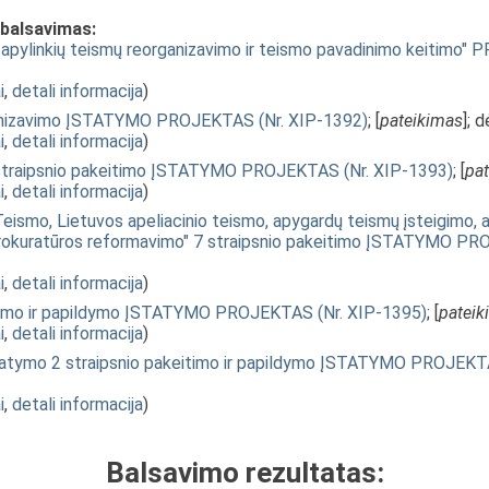
 balsavimas:
apylinkių teismų reorganizavimo ir teismo pavadinimo keitimo"
i
,
detali informacija
)
rganizavimo ĮSTATYMO PROJEKTAS (Nr. XIP-1392)
; [
pateikimas
]; 
i
,
detali informacija
)
1 straipsnio pakeitimo ĮSTATYMO PROJEKTAS (Nr. XIP-1393)
; [
pa
i
,
detali informacija
)
ismo, Lietuvos apeliacinio teismo, apygardų teismų įsteigimo, apy
rokuratūros reformavimo" 7 straipsnio pakeitimo ĮSTATYMO PR
i
,
detali informacija
)
itimo ir papildymo ĮSTATYMO PROJEKTAS (Nr. XIP-1395)
; [
pateik
i
,
detali informacija
)
įstatymo 2 straipsnio pakeitimo ir papildymo ĮSTATYMO PROJEKT
i
,
detali informacija
)
Balsavimo rezultatas: