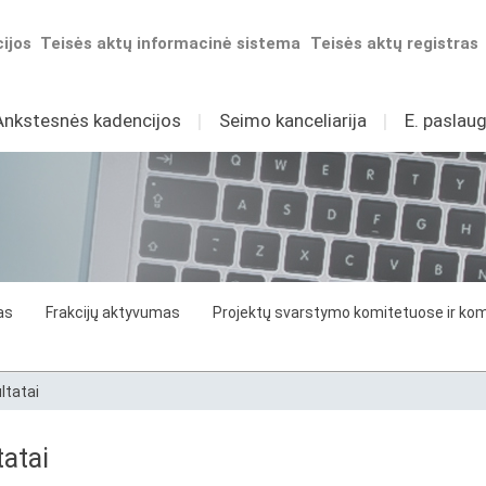
ijos
Teisės aktų informacinė sistema
Teisės aktų registras
Ankstesnės kadencijos
I
Seimo kanceliarija
I
E. paslaug
as
Frakcijų aktyvumas
Projektų svarstymo komitetuose ir komi
ltatai
atai