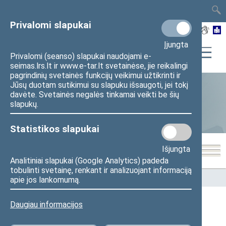
TAIS
TAR
LT
I
EN
Privalomi slapukai
Įjungta
Privalomi (seanso) slapukai naudojami e-
seimas.lrs.lt ir www.e-tar.lt svetainėse, jie reikalingi
pagrindinių svetainės funkcijų veikimui užtikrinti ir
Jūsų duotam sutikimui su slapuku išsaugoti, jei tokį
davėte. Svetainės negalės tinkamai veikti be šių
Statistika
slapukų.
Statistikos slapukai
Išjungta
Analitiniai slapukai (Google Analytics) padeda
tobulinti svetainę, renkant ir analizuojant informaciją
Pradžia
>
Statistika
>
Seimo narių balsavimų rezultatai
apie jos lankomumą.
Daugiau informacijos
Seimo narių balsavimų rezultatai