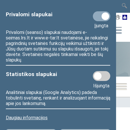
TAIS
TAR
LT
I
EN
Privalomi slapukai
Įjungta
Privalomi (seanso) slapukai naudojami e-
seimas.lrs.lt ir www.e-tar.lt svetainėse, jie reikalingi
pagrindinių svetainės funkcijų veikimui užtikrinti ir
Jūsų duotam sutikimui su slapuku išsaugoti, jei tokį
davėte. Svetainės negalės tinkamai veikti be šių
Statistika
slapukų.
Statistikos slapukai
Išjungta
Analitiniai slapukai (Google Analytics) padeda
tobulinti svetainę, renkant ir analizuojant informaciją
Pradžia
>
Statistika
>
Seimo narių balsavimų rezultatai
apie jos lankomumą.
Daugiau informacijos
Seimo narių balsavimų rezultatai