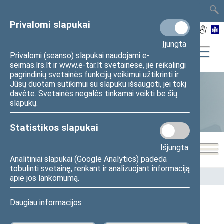
TAIS
TAR
LT
I
EN
Privalomi slapukai
Įjungta
Privalomi (seanso) slapukai naudojami e-
seimas.lrs.lt ir www.e-tar.lt svetainėse, jie reikalingi
pagrindinių svetainės funkcijų veikimui užtikrinti ir
Jūsų duotam sutikimui su slapuku išsaugoti, jei tokį
davėte. Svetainės negalės tinkamai veikti be šių
Statistika
slapukų.
Statistikos slapukai
Išjungta
Analitiniai slapukai (Google Analytics) padeda
tobulinti svetainę, renkant ir analizuojant informaciją
Pradžia
>
Statistika
>
Seimo narių balsavimų rezultatai
apie jos lankomumą.
Daugiau informacijos
Seimo narių balsavimų rezultatai