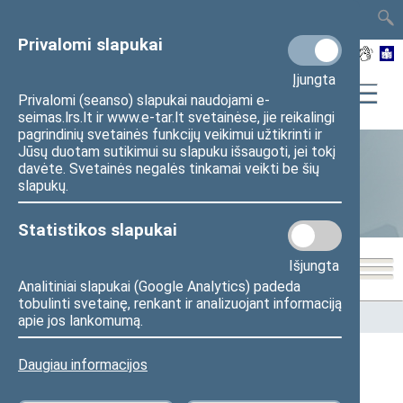
TAIS
TAR
LT
I
EN
Privalomi slapukai
Įjungta
Privalomi (seanso) slapukai naudojami e-
seimas.lrs.lt ir www.e-tar.lt svetainėse, jie reikalingi
pagrindinių svetainės funkcijų veikimui užtikrinti ir
Jūsų duotam sutikimui su slapuku išsaugoti, jei tokį
davėte. Svetainės negalės tinkamai veikti be šių
Statistika
slapukų.
Statistikos slapukai
Išjungta
Analitiniai slapukai (Google Analytics) padeda
tobulinti svetainę, renkant ir analizuojant informaciją
Pradžia
>
Statistika
>
Seimo narių balsavimų rezultatai
apie jos lankomumą.
Daugiau informacijos
Seimo narių balsavimų rezultatai