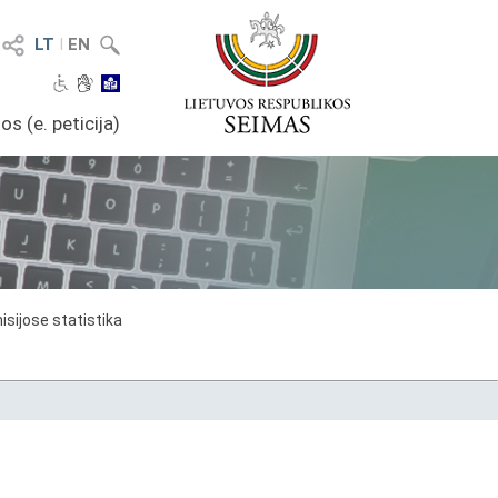
LT
I
EN
os (e. peticija)
sijose statistika