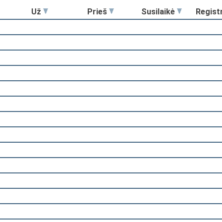
Už
Prieš
Susilaikė
Regist