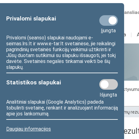
Numatomos transliac
Privalomi slapukai
Įjungta
Sudėtis
I
Veikla
I
Privalomi (seanso) slapukai naudojami e-
seimas.lrs.lt ir www.e-tar.lt svetainėse, jie reikalingi
pagrindinių svetainės funkcijų veikimui užtikrinti ir
Jūsų duotam sutikimui su slapuku išsaugoti, jei tokį
Statistika
davėte. Svetainės negalės tinkamai veikti be šių
slapukų.
Statistikos slapukai
Seimo darbo statistika
Seimo narių aktyvum
Išjungta
Seimo narių balsavimų rezultatai
Analitiniai slapukai (Google Analytics) padeda
tobulinti svetainę, renkant ir analizuojant informaciją
Pradžia
>
Statistika
>
Seimo narių balsavimų rezu
apie jos lankomumą.
Daugiau informacijos
Seimo narių balsavimų rezult