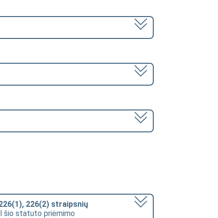
226(1), 226(2) straipsnių
ėl šio statuto priėmimo