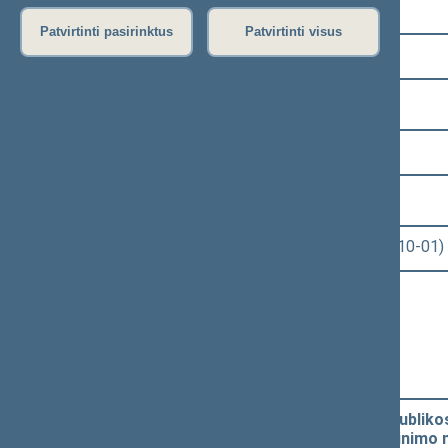
Pasirinkite kadenciją:
Patvirtinti pasirinktus
Patvirtinti visus
2016–2020 metų kadencija
Pasirinkite sesiją:
9 eilinė (2020-09-10 – 2020-11-10)
Pasirinkite posėdį:
Seimo rytinis posėdis Nr. 445 (2020-10-01)
Informacija apie posėdį:
Posėdžio eiga
Posėdžio darbotvarkė
Pasirinkite klausimą:
Seimo statuto „Dėl Lietuvos Respublikos S
pakeitimo ir 207 straipsnio pripažinimo n