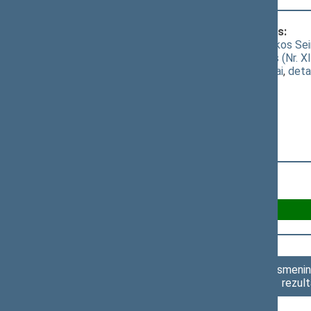
Klausimas, dėl kurio vyko balsavimas:
Seimo statuto „Dėl Lietuvos Respublikos Seimo
pripažinimo netekusiu galios“ projektas (Nr. X
(
dokumento tekstas
,
susiję dokumentai
,
deta
Už 100
Asmenini
rezult