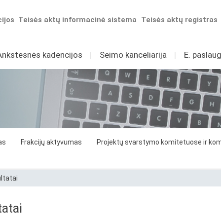
ijos
Teisės aktų informacinė sistema
Teisės aktų registras
Ankstesnės kadencijos
I
Seimo kanceliarija
I
E. paslaug
as
Frakcijų aktyvumas
Projektų svarstymo komitetuose ir komi
ltatai
atai