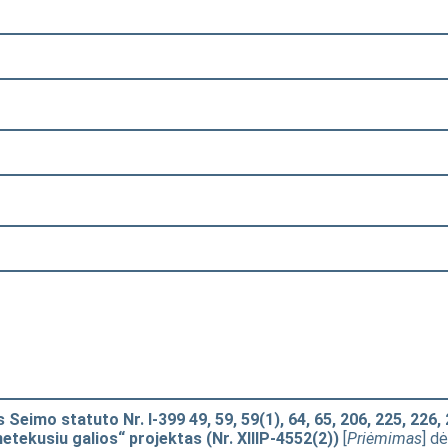
eimo statuto Nr. I-399 49, 59, 59(1), 64, 65, 206, 225, 226, 
etekusiu galios“ projektas (Nr. XIIIP-4552(2))
[
Priėmimas
] d