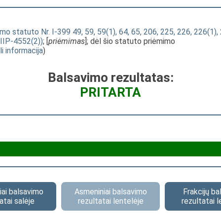
 statuto Nr. I-399 49, 59, 59(1), 64, 65, 206, 225, 226, 226(1), 
IIIP-4552(2))
; [
priėmimas
]; dėl šio statuto priėmimo
li informacija
)
Balsavimo rezultatas:
PRITARTA
ai balsavimo
Asmeniniai balsavimo
Frakcijų b
atai salėje
rezultatai lentelėje
rezultatai l