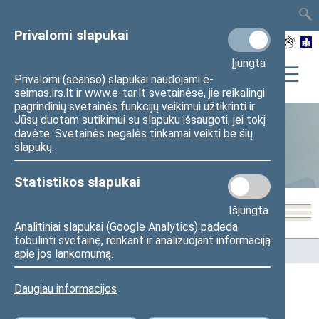
TAIS
TAR
LT
I
EN
Privalomi slapukai
Įjungta
Privalomi (seanso) slapukai naudojami e-
seimas.lrs.lt ir www.e-tar.lt svetainėse, jie reikalingi
pagrindinių svetainės funkcijų veikimui užtikrinti ir
Jūsų duotam sutikimui su slapuku išsaugoti, jei tokį
davėte. Svetainės negalės tinkamai veikti be šių
Statistika
slapukų.
Statistikos slapukai
Išjungta
Analitiniai slapukai (Google Analytics) padeda
tobulinti svetainę, renkant ir analizuojant informaciją
Pradžia
>
Statistika
>
Seimo narių balsavimų rezultatai
apie jos lankomumą.
Daugiau informacijos
Seimo narių balsavimų rezultatai