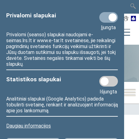
TAIS
TAR
LT
I
EN
Privalomi slapukai
Įjungta
Privalomi (seanso) slapukai naudojami e-
seimas.lrs.lt ir www.e-tar.lt svetainėse, jie reikalingi
pagrindinių svetainės funkcijų veikimui užtikrinti ir
Jūsų duotam sutikimui su slapuku išsaugoti, jei tokį
davėte. Svetainės negalės tinkamai veikti be šių
Statistika
slapukų.
Statistikos slapukai
Išjungta
Analitiniai slapukai (Google Analytics) padeda
tobulinti svetainę, renkant ir analizuojant informaciją
Pradžia
>
Statistika
>
Seimo narių balsavimų rezultatai
apie jos lankomumą.
Daugiau informacijos
Seimo narių balsavimų rezultatai