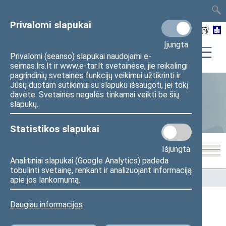
TAIS
TAR
LT
I
EN
Privalomi slapukai
Įjungta
Privalomi (seanso) slapukai naudojami e-
seimas.lrs.lt ir www.e-tar.lt svetainėse, jie reikalingi
pagrindinių svetainės funkcijų veikimui užtikrinti ir
Jūsų duotam sutikimui su slapuku išsaugoti, jei tokį
davėte. Svetainės negalės tinkamai veikti be šių
Statistika
slapukų.
Statistikos slapukai
Išjungta
Analitiniai slapukai (Google Analytics) padeda
tobulinti svetainę, renkant ir analizuojant informaciją
Pradžia
>
Statistika
>
Seimo narių balsavimų rezultatai
apie jos lankomumą.
Daugiau informacijos
Seimo narių balsavimų rezultatai