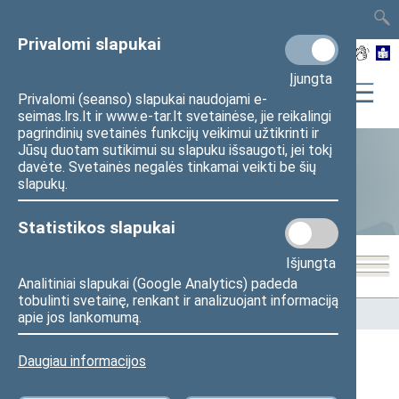
TAIS
TAR
LT
I
EN
Privalomi slapukai
Įjungta
Privalomi (seanso) slapukai naudojami e-
seimas.lrs.lt ir www.e-tar.lt svetainėse, jie reikalingi
pagrindinių svetainės funkcijų veikimui užtikrinti ir
Jūsų duotam sutikimui su slapuku išsaugoti, jei tokį
davėte. Svetainės negalės tinkamai veikti be šių
Statistika
slapukų.
Statistikos slapukai
Išjungta
Analitiniai slapukai (Google Analytics) padeda
tobulinti svetainę, renkant ir analizuojant informaciją
Pradžia
>
Statistika
>
Seimo narių balsavimų rezultatai
apie jos lankomumą.
Daugiau informacijos
Seimo narių balsavimų rezultatai