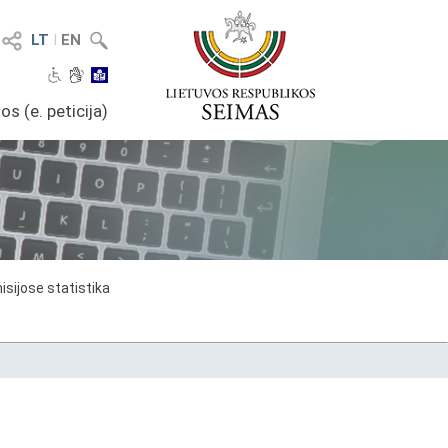
LT
I
EN
os (e. peticija)
sijose statistika