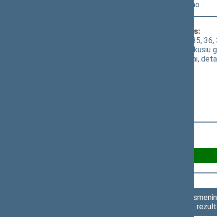
[
Priėmimas
] dėl šio įstatymo priėmimo
Klausimas, dėl kurio vyko balsavimas:
Akcizų įstatymo Nr. IX-569 1, 2, 3, 27, 35, 36,
priedu ir 40 straipsnio pripažinimo netekusiu 
(
dokumento tekstas
,
susiję dokumentai
,
deta
Už 69
Asmenini
rezult