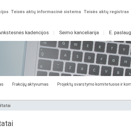
ijos
Teisės aktų informacinė sistema
Teisės aktų registras
Ankstesnės kadencijos
I
Seimo kanceliarija
I
E. paslaug
as
Frakcijų aktyvumas
Projektų svarstymo komitetuose ir komi
ltatai
atai