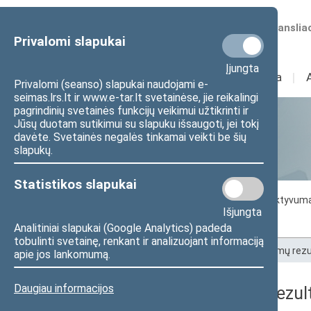
Numatomos transliac
Privalomi slapukai
Įjungta
Sudėtis
I
Veikla
I
Privalomi (seanso) slapukai naudojami e-
seimas.lrs.lt ir www.e-tar.lt svetainėse, jie reikalingi
pagrindinių svetainės funkcijų veikimui užtikrinti ir
Jūsų duotam sutikimui su slapuku išsaugoti, jei tokį
Statistika
davėte. Svetainės negalės tinkamai veikti be šių
slapukų.
Statistikos slapukai
Seimo darbo statistika
Seimo narių aktyvum
Išjungta
Seimo narių balsavimų rezultatai
Analitiniai slapukai (Google Analytics) padeda
tobulinti svetainę, renkant ir analizuojant informaciją
Pradžia
>
Statistika
>
Seimo narių balsavimų rezu
apie jos lankomumą.
Daugiau informacijos
Seimo narių balsavimų rezult