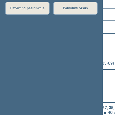
Pasirinkite kadenciją:
Patvirtinti pasirinktus
Patvirtinti visus
2020–2024 metų kadencija
Pasirinkite sesiją:
6 eilinė (2023-03-10 – 2023-07-04)
Pasirinkite posėdį:
Seimo rytinis posėdis Nr. 268 (2023-05-09)
Informacija apie posėdį:
Posėdžio eiga
Posėdžio darbotvarkė
Pasirinkite klausimą:
Akcizų įstatymo Nr. IX-569 1, 2, 3, 27, 35,
Įstatymo papildymo nauju 3 priedu ir 40 