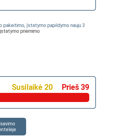
rsnio pakeitimo, Įstatymo papildymo nauju 3
io įstatymo priėmimo
Susilaikė 20
Prieš 39
alsavimo
entelėje