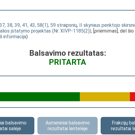
 37, 38, 39, 41, 43, 58(1), 59 straipsnių, II skyriaus penktojo ski
galios įstatymo projektas (Nr. XIVP-1185(2))
; [
priėmimas
]; dėl š
li informacija
)
Balsavimo rezultatas:
PRITARTA
ai balsavimo
Asmeniniai balsavimo
Frakcijų b
atai salėje
rezultatai lentelėje
rezultatai l