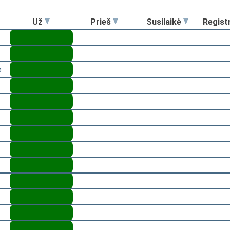
Už
Prieš
Susilaikė
Regist
ė