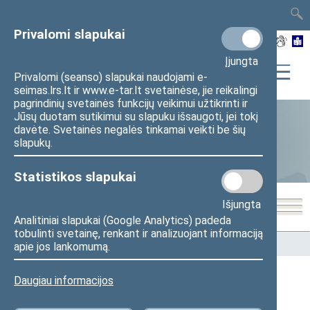
TAIS
TAR
LT
I
EN
Privalomi slapukai
Įjungta
Privalomi (seanso) slapukai naudojami e-
seimas.lrs.lt ir www.e-tar.lt svetainėse, jie reikalingi
pagrindinių svetainės funkcijų veikimui užtikrinti ir
Jūsų duotam sutikimui su slapuku išsaugoti, jei tokį
davėte. Svetainės negalės tinkamai veikti be šių
Statistika
slapukų.
Statistikos slapukai
Išjungta
Analitiniai slapukai (Google Analytics) padeda
tobulinti svetainę, renkant ir analizuojant informaciją
Pradžia
>
Statistika
>
Seimo narių balsavimų rezultatai
apie jos lankomumą.
Daugiau informacijos
Seimo narių balsavimų rezultatai