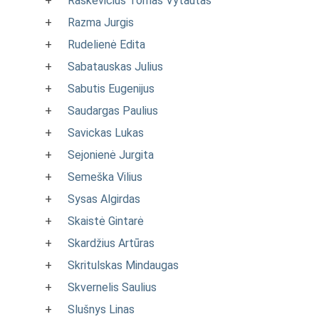
+
Raskevičius Tomas Vytautas
+
Razma Jurgis
+
Rudelienė Edita
+
Sabatauskas Julius
+
Sabutis Eugenijus
+
Saudargas Paulius
+
Savickas Lukas
+
Sejonienė Jurgita
+
Semeška Vilius
+
Sysas Algirdas
+
Skaistė Gintarė
+
Skardžius Artūras
+
Skritulskas Mindaugas
+
Skvernelis Saulius
+
Slušnys Linas