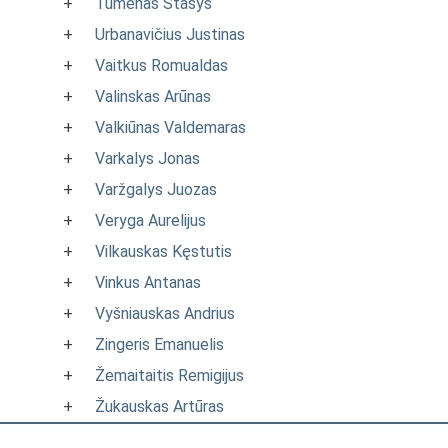
+
Tumėnas Stasys
+
Urbanavičius Justinas
+
Vaitkus Romualdas
+
Valinskas Arūnas
+
Valkiūnas Valdemaras
+
Varkalys Jonas
+
Varžgalys Juozas
+
Veryga Aurelijus
+
Vilkauskas Kęstutis
+
Vinkus Antanas
+
Vyšniauskas Andrius
+
Zingeris Emanuelis
+
Žemaitaitis Remigijus
+
Žukauskas Artūras