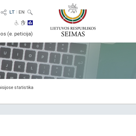
LT
I
EN
os (e. peticija)
sijose statistika