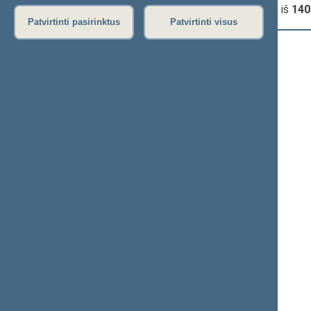
Seimo narių, dalyvavusių posėdyje:
123
iš
140
Patvirtinti pasirinktus
Patvirtinti visus
+
Adomaitis Kasparas
+
Alekna Virgilijus
+
Aleknaitė Abramikienė Vilija
+
Anušauskas Arvydas
+
Armonaitė Aušrinė
+
Asanavičiūtė Dalia
+
Ažubalis Audronius
+
Ąžuolas Valius
+
Bagdonas Andrius
Bakas Vytautas
+
Balčytis Zigmantas
+
Baškienė Rima
Baublys Juozas