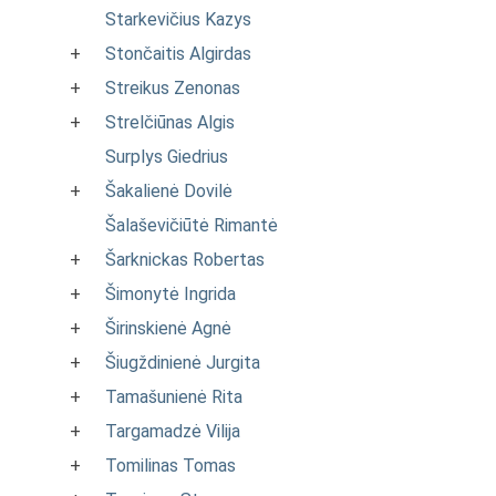
Starkevičius Kazys
+
Stončaitis Algirdas
+
Streikus Zenonas
+
Strelčiūnas Algis
Surplys Giedrius
+
Šakalienė Dovilė
Šalaševičiūtė Rimantė
+
Šarknickas Robertas
+
Šimonytė Ingrida
+
Širinskienė Agnė
+
Šiugždinienė Jurgita
+
Tamašunienė Rita
+
Targamadzė Vilija
+
Tomilinas Tomas