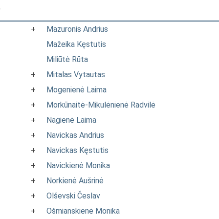
.
+
Mazuronis Andrius
Mažeika Kęstutis
Miliūtė Rūta
+
Mitalas Vytautas
+
Mogenienė Laima
+
Morkūnaitė-Mikulėnienė Radvilė
+
Nagienė Laima
+
Navickas Andrius
+
Navickas Kęstutis
+
Navickienė Monika
+
Norkienė Aušrinė
+
Olševski Česlav
+
Ošmianskienė Monika