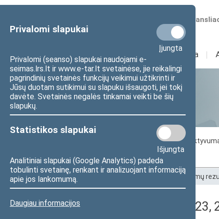
Numatomos transliac
Privalomi slapukai
Įjungta
Sudėtis
I
Veikla
I
Privalomi (seanso) slapukai naudojami e-
seimas.lrs.lt ir www.e-tar.lt svetainėse, jie reikalingi
pagrindinių svetainės funkcijų veikimui užtikrinti ir
Jūsų duotam sutikimui su slapuku išsaugoti, jei tokį
Statistika
davėte. Svetainės negalės tinkamai veikti be šių
slapukų.
Statistikos slapukai
Seimo darbo statistika
Seimo narių aktyvum
Išjungta
Seimo narių balsavimų rezultatai
Analitiniai slapukai (Google Analytics) padeda
tobulinti svetainę, renkant ir analizuojant informaciją
Pradžia
>
Statistika
>
Seimo narių balsavimų rezu
apie jos lankomumą.
Daugiau informacijos
Lankomumas (2023-05-23, 27