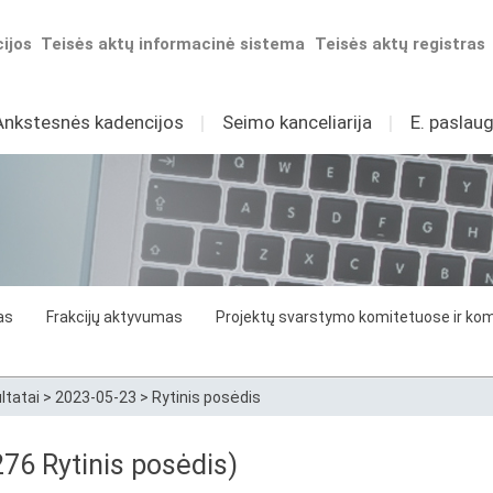
ijos
Teisės aktų informacinė sistema
Teisės aktų registras
Ankstesnės kadencijos
I
Seimo kanceliarija
I
E. paslaug
as
Frakcijų aktyvumas
Projektų svarstymo komitetuose ir komi
ltatai
>
2023-05-23
>
Rytinis posėdis
6 Rytinis posėdis)