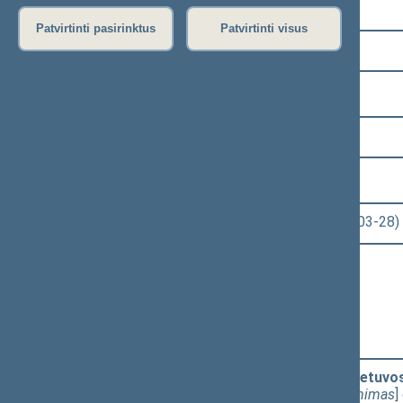
Pasirinkite kadenciją:
Patvirtinti pasirinktus
Patvirtinti visus
2020–2024 metų kadencija
Pasirinkite sesiją:
6 eilinė (2023-03-10 – 2023-07-04)
Pasirinkite posėdį:
Seimo rytinis posėdis Nr. 253 (2023-03-28)
Informacija apie posėdį:
Posėdžio eiga
Posėdžio darbotvarkė
Pasirinkite klausimą:
Seimo nutarimo „Dėl 2023 metų Lietuvo
projektas (Nr. XIVP-2535(2))
[
Priėmimas
]