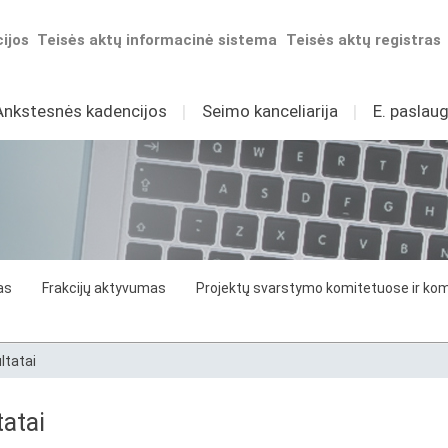
ijos
Teisės aktų informacinė sistema
Teisės aktų registras
Ankstesnės kadencijos
I
Seimo kanceliarija
I
E. paslaug
as
Frakcijų aktyvumas
Projektų svarstymo komitetuose ir komi
ltatai
atai