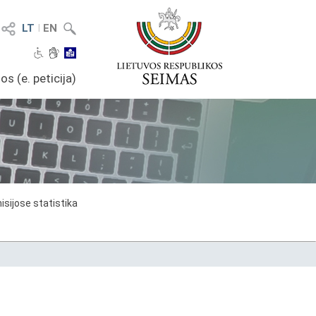
LT
I
EN
os (e. peticija)
sijose statistika