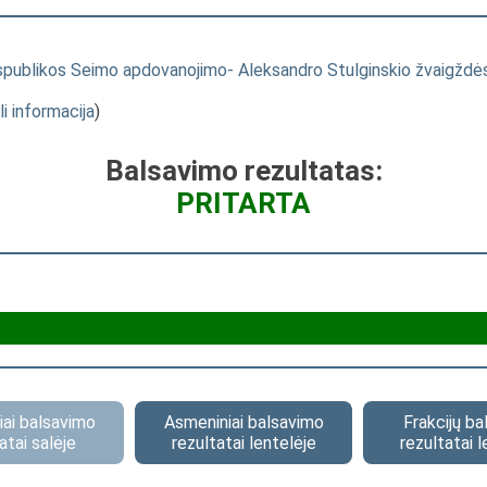
ublikos Seimo apdovanojimo- Aleksandro Stulginskio žvaigždės 
li informacija
)
Balsavimo rezultatas:
PRITARTA
ai balsavimo
Asmeniniai balsavimo
Frakcijų b
atai salėje
rezultatai lentelėje
rezultatai l