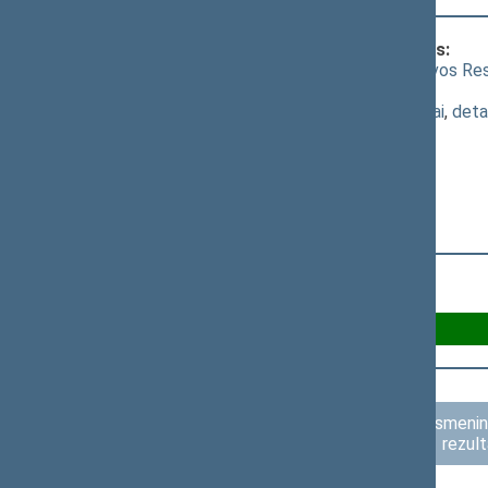
Klausimas, dėl kurio vyko balsavimas:
Seimo nutarimo „Dėl 2023 metų Lietuvos Resp
[
priėmimas
]; dėl šio nutarimo priėmimo
(
dokumento tekstas
,
susiję dokumentai
,
deta
Už 120
Asmenini
rezult