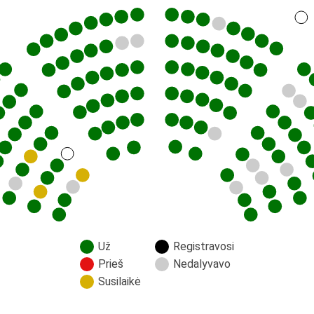
Už
Registravosi
Prieš
Nedalyvavo
Susilaikė