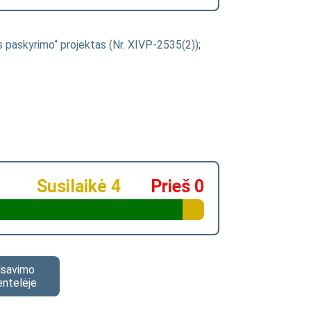
paskyrimo“ projektas (Nr. XIVP-2535(2))
;
Susilaikė 4
Prieš 0
alsavimo
entelėje