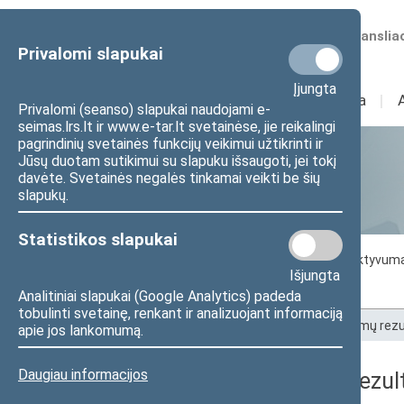
Numatomos transliac
Privalomi slapukai
Įjungta
Sudėtis
I
Veikla
I
Privalomi (seanso) slapukai naudojami e-
seimas.lrs.lt ir www.e-tar.lt svetainėse, jie reikalingi
pagrindinių svetainės funkcijų veikimui užtikrinti ir
Jūsų duotam sutikimui su slapuku išsaugoti, jei tokį
Statistika
davėte. Svetainės negalės tinkamai veikti be šių
slapukų.
Statistikos slapukai
Seimo darbo statistika
Seimo narių aktyvum
Išjungta
Seimo narių balsavimų rezultatai
Analitiniai slapukai (Google Analytics) padeda
tobulinti svetainę, renkant ir analizuojant informaciją
Pradžia
>
Statistika
>
Seimo narių balsavimų rezu
apie jos lankomumą.
Daugiau informacijos
Seimo narių balsavimų rezult