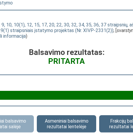
arstymo
 9, 10, 10(1), 12, 15, 17, 20, 22, 30, 32, 34, 35, 36, 37 straipsnių, 
29(1) straipsniais įstatymo projektas (Nr. XIVP-2331(2))
; [
svarst
li informacija
)
Balsavimo rezultatas:
PRITARTA
ai balsavimo
Asmeniniai balsavimo
Frakcijų b
atai salėje
rezultatai lentelėje
rezultatai l