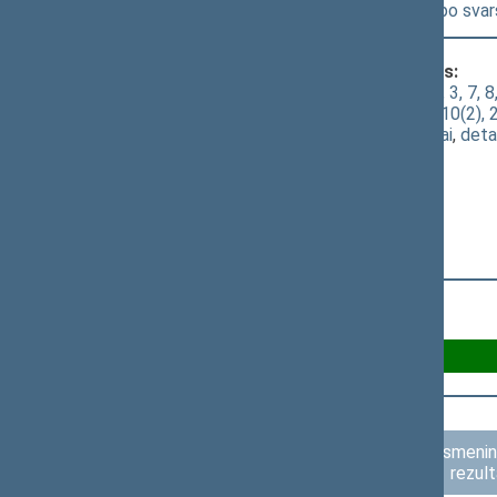
2331(2))
[
Svarstymas
] dėl pritarimo po sv
Klausimas, dėl kurio vyko balsavimas:
Šilumos ūkio įstatymo Nr. IX-1565 1, 2, 3, 7, 8,
pakeitimo ir Įstatymo papildymo 8(2), 10(2), 
(
dokumento tekstas
,
susiję dokumentai
,
deta
Už 76
Asmenini
rezult