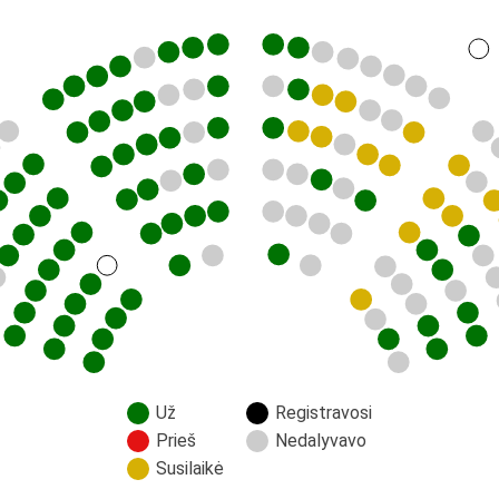
Už
Registravosi
Prieš
Nedalyvavo
Susilaikė