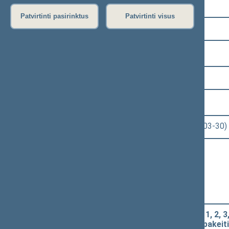
Pasirinkite kadenciją:
Patvirtinti pasirinktus
Patvirtinti visus
2020–2024 metų kadencija
Pasirinkite sesiją:
6 eilinė (2023-03-10 – 2023-07-04)
Pasirinkite posėdį:
Seimo rytinis posėdis Nr. 255 (2023-03-30)
Informacija apie posėdį:
Posėdžio eiga
Posėdžio darbotvarkė
Pasirinkite klausimą:
Šilumos ūkio įstatymo Nr. IX-1565 1, 2, 3, 7
vienuoliktojo skirsnių pavadinimų pakeit