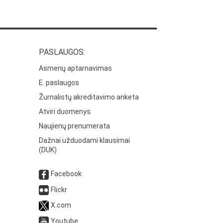
PASLAUGOS:
Asmenų aptarnavimas
E. paslaugos
Žurnalistų akreditavimo anketa
Atviri duomenys
Naujienų prenumerata
Dažnai užduodami klausimai
(DUK)
Facebook
Flickr
X.com
Youtube