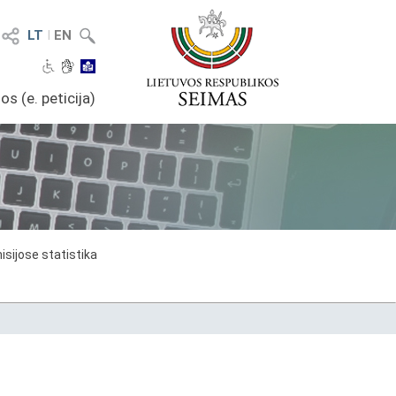
LT
I
EN
os (e. peticija)
sijose statistika