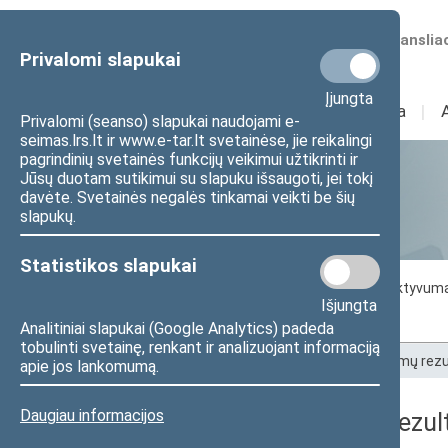
Numatomos transliac
Privalomi slapukai
Įjungta
Sudėtis
I
Veikla
I
Privalomi (seanso) slapukai naudojami e-
seimas.lrs.lt ir www.e-tar.lt svetainėse, jie reikalingi
pagrindinių svetainės funkcijų veikimui užtikrinti ir
Jūsų duotam sutikimui su slapuku išsaugoti, jei tokį
Statistika
davėte. Svetainės negalės tinkamai veikti be šių
slapukų.
Statistikos slapukai
Seimo darbo statistika
Seimo narių aktyvum
Išjungta
Seimo narių balsavimų rezultatai
Analitiniai slapukai (Google Analytics) padeda
tobulinti svetainę, renkant ir analizuojant informaciją
Pradžia
>
Statistika
>
Seimo narių balsavimų rezu
apie jos lankomumą.
Daugiau informacijos
Seimo narių balsavimų rezult