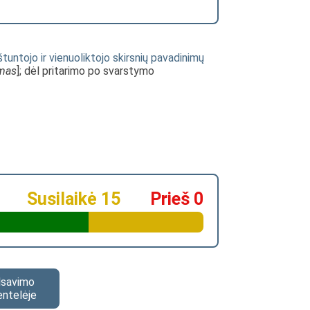
aštuntojo ir vienuoliktojo skirsnių pavadinimų
ymas
]; dėl pritarimo po svarstymo
Susilaikė 15
Prieš 0
alsavimo
entelėje