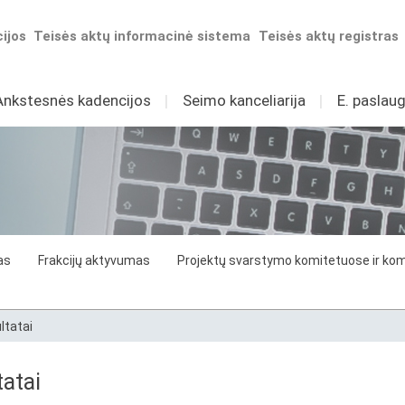
ijos
Teisės aktų informacinė sistema
Teisės aktų registras
Ankstesnės kadencijos
I
Seimo kanceliarija
I
E. paslaug
as
Frakcijų aktyvumas
Projektų svarstymo komitetuose ir komi
ltatai
atai