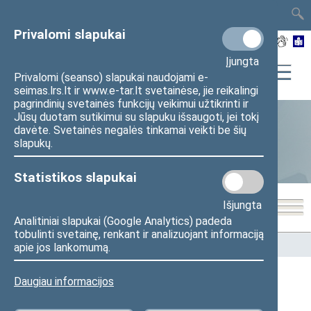
TAIS
TAR
LT
I
EN
Privalomi slapukai
Įjungta
Privalomi (seanso) slapukai naudojami e-
seimas.lrs.lt ir www.e-tar.lt svetainėse, jie reikalingi
pagrindinių svetainės funkcijų veikimui užtikrinti ir
Jūsų duotam sutikimui su slapuku išsaugoti, jei tokį
davėte. Svetainės negalės tinkamai veikti be šių
Statistika
slapukų.
Statistikos slapukai
Išjungta
Analitiniai slapukai (Google Analytics) padeda
tobulinti svetainę, renkant ir analizuojant informaciją
Pradžia
>
Statistika
>
Seimo narių balsavimų rezultatai
apie jos lankomumą.
Daugiau informacijos
Seimo narių balsavimų rezultatai